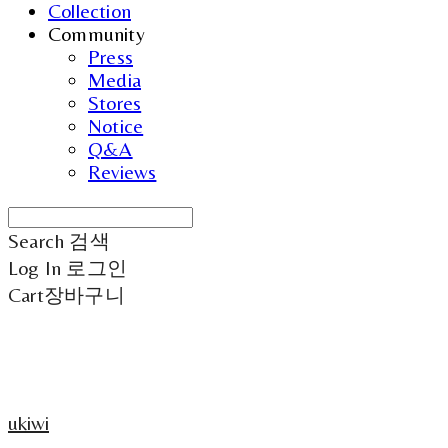
Collection
Community
Press
Media
Stores
Notice
Q&A
Reviews
Search
검색
Log In
로그인
Cart
장바구니
ukiwi