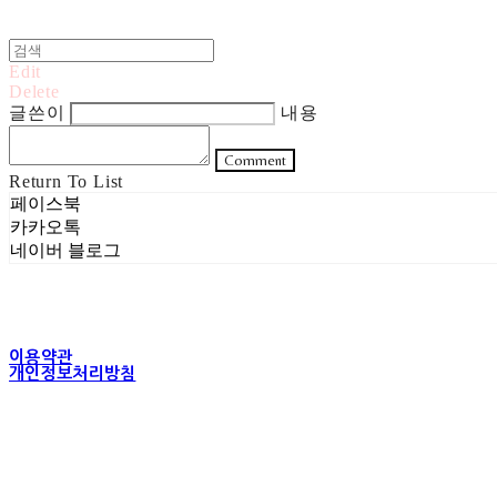
Edit
Delete
글쓴이
내용
Comment
Return To List
페이스북
카카오톡
네이버 블로그
이용약관
개인정보처리방침
사업자정보확인
상호: 주식회사 헤럴드실버 | 대표: 은현성 | 개인정보관리책임자: 이지혜 |
주소: 서울특별시 성동구 무학봉길 93-5 2층 | 사업자등록번호