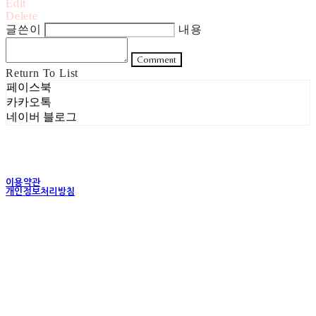
Edit
Delete
글쓴이
내용
Comment
Return To List
페이스북
카카오톡
네이버 블로그
이용약관
개인정보처리방침
사업자정보확인
상호: 주식회사 헤럴드실버 | 대표: 은현성 | 개인정보관리책임자: 이지혜 | 전화: 070-4102-
5811 | 이메일: heraldworld@heraldsilver.com
주소: 서울특별시 성동구 무학봉길 93-5 2층 | 사업자등록번호:
154-88-02550
| 통신판
매:
2024-서울성동-0159
| 호스팅제공자: (주)식스샵