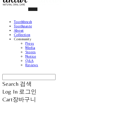
Toothbrush
Toothpaste
About
Collection
Community
Press
Media
Stores
Notice
Q&A
Reviews
Search
검색
Log In
로그인
Cart
장바구니