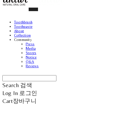
Toothbrush
Toothpaste
About
Collection
Community
Press
Media
Stores
Notice
Q&A
Reviews
Search
검색
Log In
로그인
Cart
장바구니