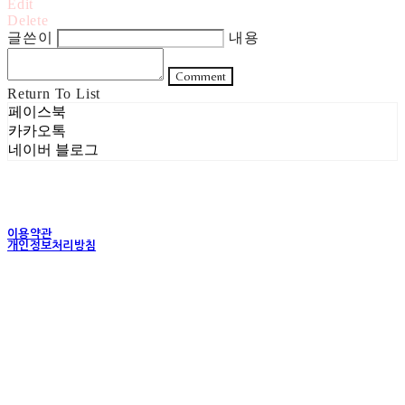
Edit
Delete
글쓴이
내용
Comment
Return To List
페이스북
카카오톡
네이버 블로그
이용약관
개인정보처리방침
사업자정보확인
상호: 주식회사 헤럴드실버 | 대표: 은현성 | 개인정보관리책임자: 이지혜 | 전화: 070-4102-
5811 | 이메일: heraldworld@heraldsilver.com
주소: 서울특별시 성동구 무학봉길 93-5 2층 | 사업자등록번호:
154-88-02550
| 통신판
매:
2024-서울성동-0159
| 호스팅제공자: (주)식스샵