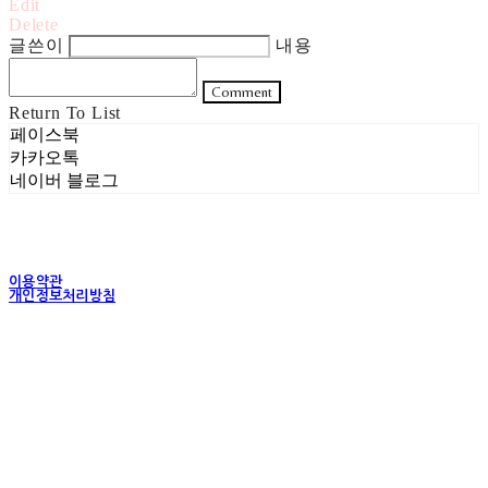
Edit
Delete
글쓴이
내용
Comment
Return To List
페이스북
카카오톡
네이버 블로그
이용약관
개인정보처리방침
사업자정보확인
상호: 주식회사 헤럴드실버 | 대표: 은현성 | 개인정보관리책임자: 이지혜 | 전화: 070-4102-
5811 | 이메일: heraldworld@heraldsilver.com
주소: 서울특별시 성동구 무학봉길 93-5 2층 | 사업자등록번호:
154-88-02550
| 통신판
매:
2024-서울성동-0159
| 호스팅제공자: (주)식스샵