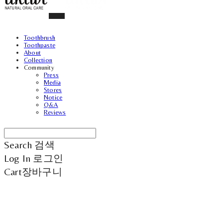
Toothbrush
Toothpaste
About
Collection
Community
Press
Media
Stores
Notice
Q&A
Reviews
Search
검색
Log In
로그인
Cart
장바구니