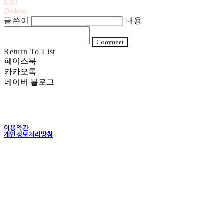
Edit
Delete
글쓴이
내용
Comment
Return To List
페이스북
카카오톡
네이버 블로그
이용약관
개인정보처리방침
사업자정보확인
상호: 주식회사 헤럴드실버 | 대표: 은현성 | 개인정보관리책임자: 이지혜 | 전화: 070-4102-
5811 | 이메일: heraldworld@heraldsilver.com
주소: 서울특별시 성동구 무학봉길 93-5 2층 | 사업자등록번호:
154-88-02550
| 통신판
매:
2024-서울성동-0159
| 호스팅제공자: (주)식스샵