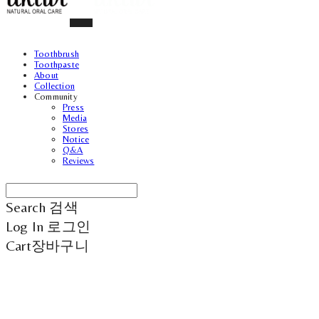
Toothbrush
Toothpaste
About
Collection
Community
Press
Media
Stores
Notice
Q&A
Reviews
Search
검색
Log In
로그인
Cart
장바구니