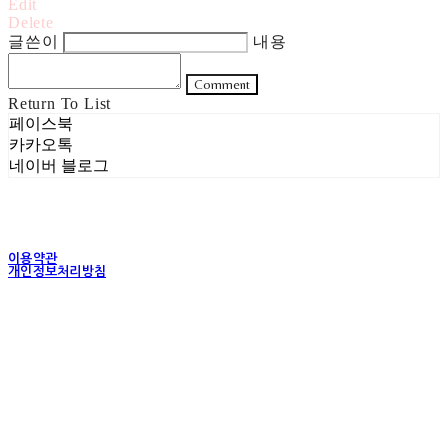
Edit
Delete
글쓴이
내용
Comment
Return To List
페이스북
카카오톡
네이버 블로그
이용약관
개인정보처리방침
사업자정보확인
상호: 주식회사 헤럴드실버 | 대표: 은현성 | 개인정보관리책임자: 이지혜 | 전화: 070-4102-
5811 | 이메일: heraldworld@heraldsilver.com
주소: 서울특별시 성동구 무학봉길 93-5 2층 | 사업자등록번호:
154-88-02550
| 통신판
매:
2024-서울성동-0159
| 호스팅제공자: (주)식스샵