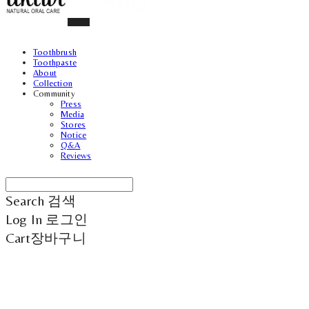
Toothbrush
Toothpaste
About
Collection
Community
Press
Media
Stores
Notice
Q&A
Reviews
Search
검색
Log In
로그인
Cart
장바구니