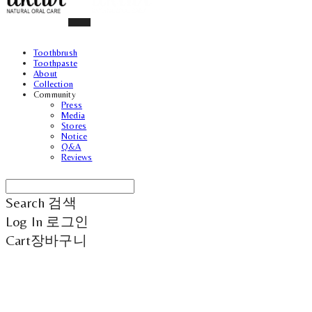
Toothbrush
Toothpaste
About
Collection
Community
Press
Media
Stores
Notice
Q&A
Reviews
Search
검색
Log In
로그인
Cart
장바구니