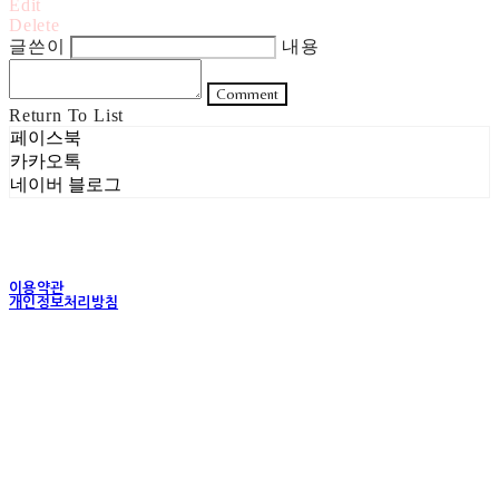
Edit
Delete
글쓴이
내용
Comment
Return To List
페이스북
카카오톡
네이버 블로그
이용약관
개인정보처리방침
사업자정보확인
상호: 주식회사 헤럴드실버 | 대표: 은현성 | 개인정보관리책임자: 이지혜 | 전화: 070-4102-
5811 | 이메일: heraldworld@heraldsilver.com
주소: 서울특별시 성동구 무학봉길 93-5 2층 | 사업자등록번호:
154-88-02550
| 통신판
매:
2024-서울성동-0159
| 호스팅제공자: (주)식스샵