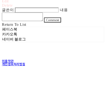
Edit
Delete
글쓴이
내용
Comment
Return To List
페이스북
카카오톡
네이버 블로그
이용약관
개인정보처리방침
사업자정보확인
상호: 주식회사 헤럴드실버 | 대표: 은현성 | 개인정보관리책임자: 이지혜 | 전화: 070-4102-
5811 | 이메일: heraldworld@heraldsilver.com
주소: 서울특별시 성동구 무학봉길 93-5 2층 | 사업자등록번호:
154-88-02550
| 통신판
매:
2024-서울성동-0159
| 호스팅제공자: (주)식스샵