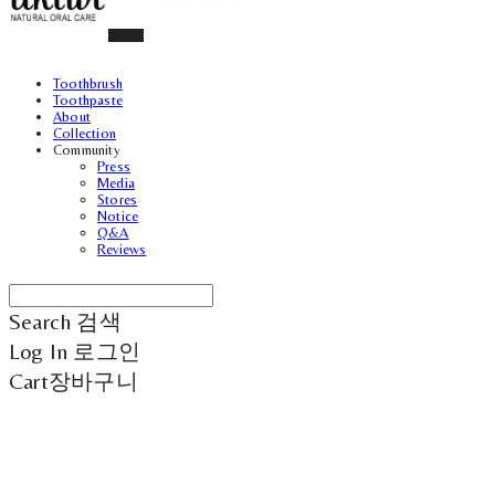
Toothbrush
Toothpaste
About
Collection
Community
Press
Media
Stores
Notice
Q&A
Reviews
Search
검색
Log In
로그인
Cart
장바구니