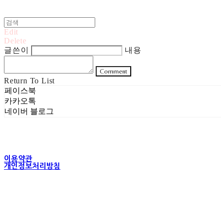
Edit
Delete
글쓴이
내용
Comment
Return To List
페이스북
카카오톡
네이버 블로그
이용약관
개인정보처리방침
사업자정보확인
상호: 주식회사 헤럴드실버 | 대표: 은현성 | 개인정보관리책임자: 이지혜 |
주소: 서울특별시 성동구 무학봉길 93-5 2층 | 사업자등록번호