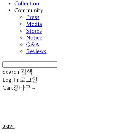
Collection
Community
Press
Media
Stores
Notice
Q&A
Reviews
Search
검색
Log In
로그인
Cart
장바구니
ukiwi