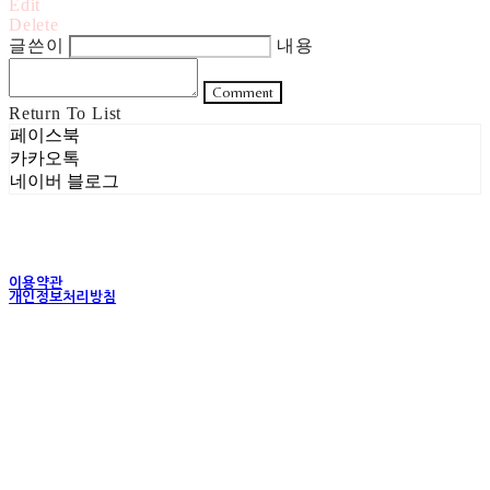
Edit
Delete
글쓴이
내용
Comment
Return To List
페이스북
카카오톡
네이버 블로그
이용약관
개인정보처리방침
사업자정보확인
상호: 주식회사 헤럴드실버 | 대표: 은현성 | 개인정보관리책임자: 이지혜 | 전화: 070-4102-
5811 | 이메일: heraldworld@heraldsilver.com
주소: 서울특별시 성동구 무학봉길 93-5 2층 | 사업자등록번호:
154-88-02550
| 통신판
매:
2024-서울성동-0159
| 호스팅제공자: (주)식스샵