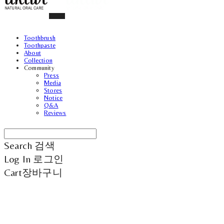
Toothbrush
Toothpaste
About
Collection
Community
Press
Media
Stores
Notice
Q&A
Reviews
Search
검색
Log In
로그인
Cart
장바구니