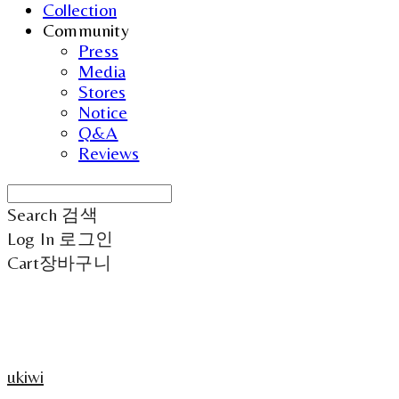
Collection
Community
Press
Media
Stores
Notice
Q&A
Reviews
Search
검색
Log In
로그인
Cart
장바구니
ukiwi