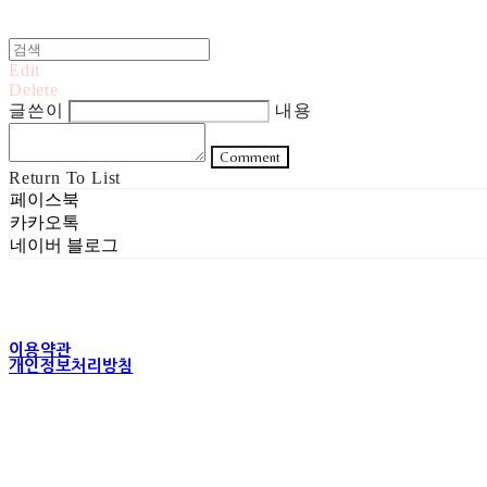
Edit
Delete
글쓴이
내용
Comment
Return To List
페이스북
카카오톡
네이버 블로그
이용약관
개인정보처리방침
사업자정보확인
상호: 주식회사 헤럴드실버 | 대표: 은현성 | 개인정보관리책임자: 이지혜 |
주소: 서울특별시 성동구 무학봉길 93-5 2층 | 사업자등록번호