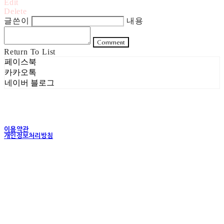
Edit
Delete
글쓴이
내용
Comment
Return To List
페이스북
카카오톡
네이버 블로그
이용약관
개인정보처리방침
사업자정보확인
상호: 주식회사 헤럴드실버 | 대표: 은현성 | 개인정보관리책임자: 이지혜 | 전화: 070-4102-
5811 | 이메일: heraldworld@heraldsilver.com
주소: 서울특별시 성동구 무학봉길 93-5 2층 | 사업자등록번호:
154-88-02550
| 통신판
매:
2024-서울성동-0159
| 호스팅제공자: (주)식스샵