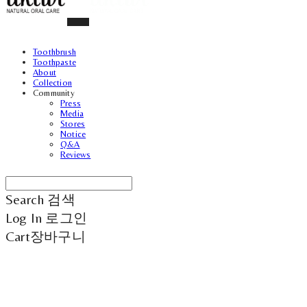
Toothbrush
Toothpaste
About
Collection
Community
Press
Media
Stores
Notice
Q&A
Reviews
Search
검색
Log In
로그인
Cart
장바구니