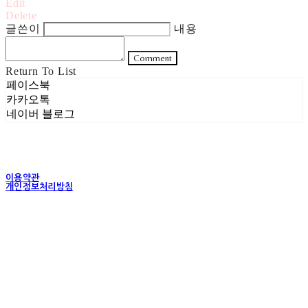
Edit
Delete
글쓴이
내용
Comment
Return To List
페이스북
카카오톡
네이버 블로그
이용약관
개인정보처리방침
사업자정보확인
상호: 주식회사 헤럴드실버 | 대표: 은현성 | 개인정보관리책임자: 이지혜 | 전화: 070-4102-
5811 | 이메일: heraldworld@heraldsilver.com
주소: 서울특별시 성동구 무학봉길 93-5 2층 | 사업자등록번호:
154-88-02550
| 통신판
매:
2024-서울성동-0159
| 호스팅제공자: (주)식스샵