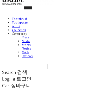
Toothbrush
Toothpaste
About
Collection
Community
Press
Media
Stores
Notice
Q&A
Reviews
Search
검색
Log In
로그인
Cart
장바구니