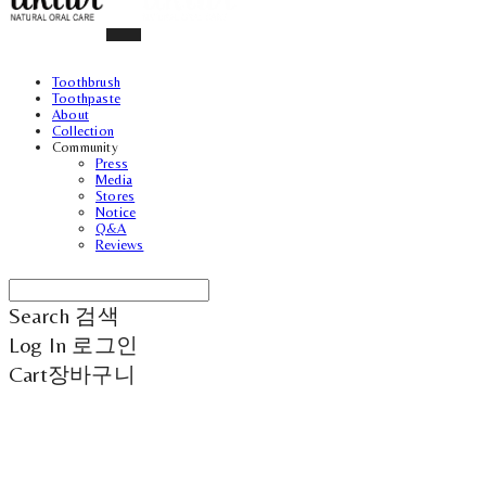
Toothbrush
Toothpaste
About
Collection
Community
Press
Media
Stores
Notice
Q&A
Reviews
Search
검색
Log In
로그인
Cart
장바구니