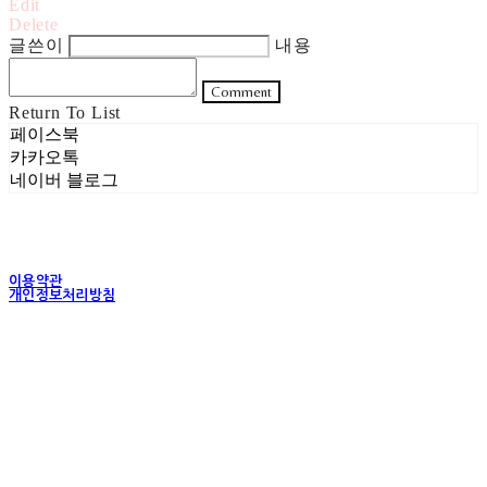
Edit
Delete
글쓴이
내용
Comment
Return To List
페이스북
카카오톡
네이버 블로그
이용약관
개인정보처리방침
사업자정보확인
상호: 주식회사 헤럴드실버 | 대표: 은현성 | 개인정보관리책임자: 이지혜 | 전화: 070-4102-
5811 | 이메일: heraldworld@heraldsilver.com
주소: 서울특별시 성동구 무학봉길 93-5 2층 | 사업자등록번호:
154-88-02550
| 통신판
매:
2024-서울성동-0159
| 호스팅제공자: (주)식스샵