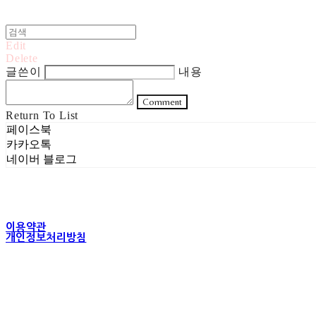
Edit
Delete
글쓴이
내용
Comment
Return To List
페이스북
카카오톡
네이버 블로그
이용약관
개인정보처리방침
사업자정보확인
상호: 주식회사 헤럴드실버 | 대표: 은현성 | 개인정보관리책임자: 이지혜 |
주소: 서울특별시 성동구 무학봉길 93-5 2층 | 사업자등록번호