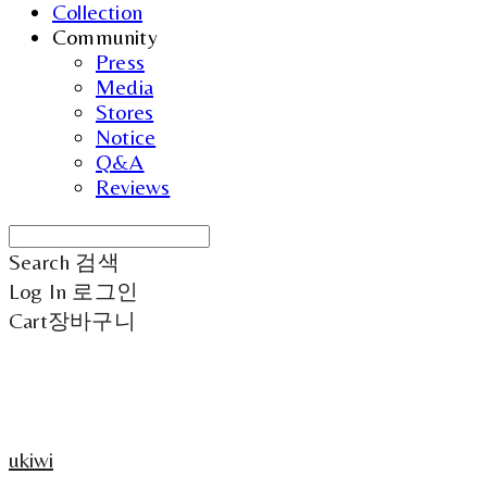
Collection
Community
Press
Media
Stores
Notice
Q&A
Reviews
Search
검색
Log In
로그인
Cart
장바구니
ukiwi