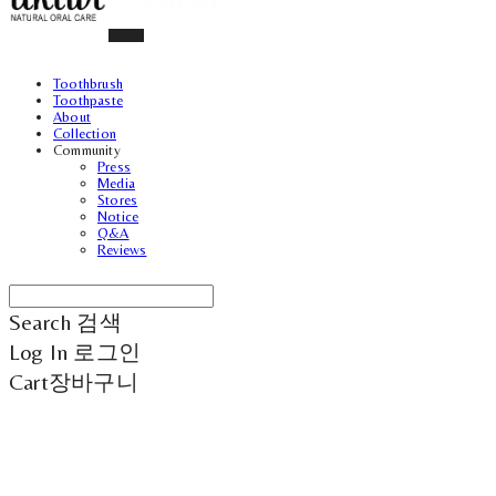
Toothbrush
Toothpaste
About
Collection
Community
Press
Media
Stores
Notice
Q&A
Reviews
Search
검색
Log In
로그인
Cart
장바구니