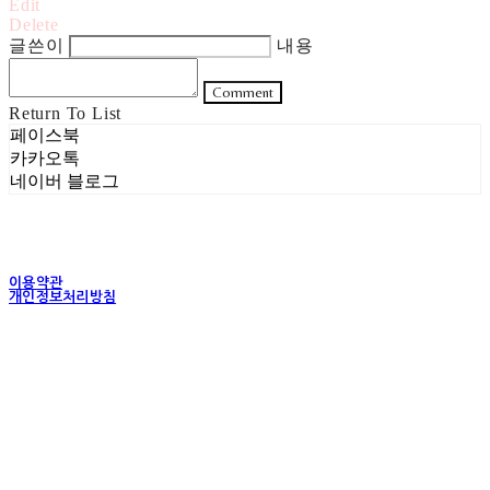
Edit
Delete
글쓴이
내용
Comment
Return To List
페이스북
카카오톡
네이버 블로그
이용약관
개인정보처리방침
사업자정보확인
상호: 주식회사 헤럴드실버 | 대표: 은현성 | 개인정보관리책임자: 이지혜 | 전화: 070-4102-
5811 | 이메일: heraldworld@heraldsilver.com
주소: 서울특별시 성동구 무학봉길 93-5 2층 | 사업자등록번호:
154-88-02550
| 통신판
매:
2024-서울성동-0159
| 호스팅제공자: (주)식스샵