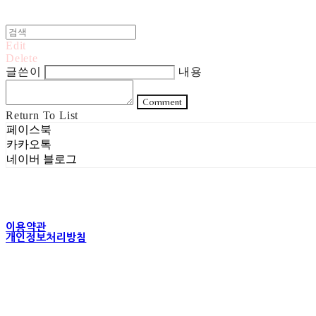
Edit
Delete
글쓴이
내용
Comment
Return To List
페이스북
카카오톡
네이버 블로그
이용약관
개인정보처리방침
사업자정보확인
상호: 주식회사 헤럴드실버 | 대표: 은현성 | 개인정보관리책임자: 이지혜 |
주소: 서울특별시 성동구 무학봉길 93-5 2층 | 사업자등록번호