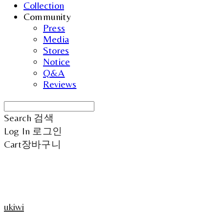
Collection
Community
Press
Media
Stores
Notice
Q&A
Reviews
Search
검색
Log In
로그인
Cart
장바구니
ukiwi