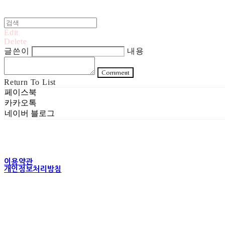
Edit
Delete
글쓴이
내용
Comment
Return To List
페이스북
카카오톡
네이버 블로그
이용약관
개인정보처리방침
사업자정보확인
상호: 주식회사 헤럴드실버 | 대표: 은현성 | 개인정보관리책임자: 이지혜 |
주소: 서울특별시 성동구 무학봉길 93-5 2층 | 사업자등록번호