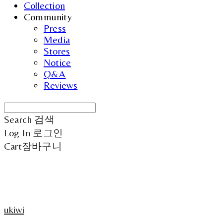
Collection
Community
Press
Media
Stores
Notice
Q&A
Reviews
Search
검색
Log In
로그인
Cart
장바구니
ukiwi