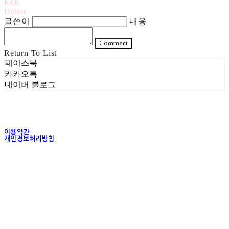
Edit
Delete
글쓴이
내용
Comment
Return To List
페이스북
카카오톡
네이버 블로그
이용약관
개인정보처리방침
사업자정보확인
상호: 주식회사 헤럴드실버 | 대표: 은현성 | 개인정보관리책임자: 이지혜 | 전화: 070-4102-
5811 | 이메일: heraldworld@heraldsilver.com
주소: 서울특별시 성동구 무학봉길 93-5 2층 | 사업자등록번호:
154-88-02550
| 통신판
매:
2024-서울성동-0159
| 호스팅제공자: (주)식스샵