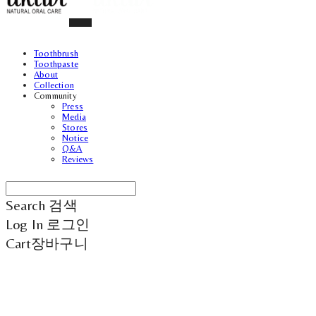
Toothbrush
Toothpaste
About
Collection
Community
Press
Media
Stores
Notice
Q&A
Reviews
Search
검색
Log In
로그인
Cart
장바구니