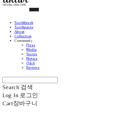
Toothbrush
Toothpaste
About
Collection
Community
Press
Media
Stores
Notice
Q&A
Reviews
Search
검색
Log In
로그인
Cart
장바구니