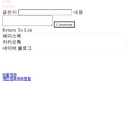
Edit
Delete
글쓴이
내용
Comment
Return To List
페이스북
카카오톡
네이버 블로그
이용약관
개인정보처리방침
사업자정보확인
상호: 주식회사 헤럴드실버 | 대표: 은현성 | 개인정보관리책임자: 이지혜 | 전화: 070-4102-
5811 | 이메일: heraldworld@heraldsilver.com
주소: 서울특별시 성동구 무학봉길 93-5 2층 | 사업자등록번호:
154-88-02550
| 통신판
매:
2024-서울성동-0159
| 호스팅제공자: (주)식스샵