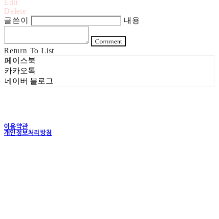
Edit
Delete
글쓴이
내용
Comment
Return To List
페이스북
카카오톡
네이버 블로그
이용약관
개인정보처리방침
사업자정보확인
상호: 주식회사 헤럴드실버 | 대표: 은현성 | 개인정보관리책임자: 이지혜 | 전화: 070-4102-
5811 | 이메일: heraldworld@heraldsilver.com
주소: 서울특별시 성동구 무학봉길 93-5 2층 | 사업자등록번호:
154-88-02550
| 통신판
매:
2024-서울성동-0159
| 호스팅제공자: (주)식스샵