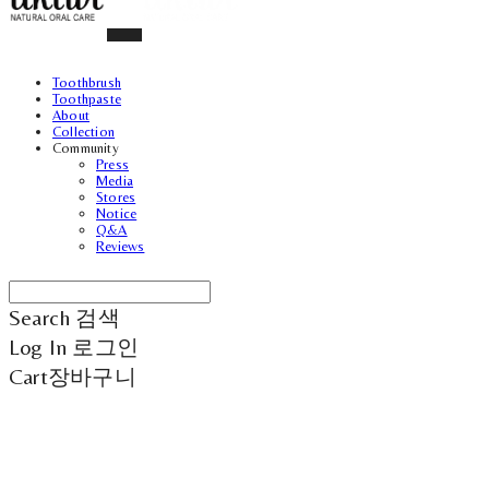
Toothbrush
Toothpaste
About
Collection
Community
Press
Media
Stores
Notice
Q&A
Reviews
Search
검색
Log In
로그인
Cart
장바구니