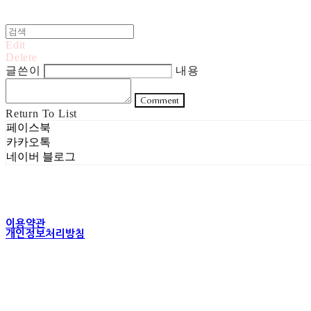
Edit
Delete
글쓴이
내용
Comment
Return To List
페이스북
카카오톡
네이버 블로그
이용약관
개인정보처리방침
사업자정보확인
상호: 주식회사 헤럴드실버 | 대표: 은현성 | 개인정보관리책임자: 이지혜 |
주소: 서울특별시 성동구 무학봉길 93-5 2층 | 사업자등록번호