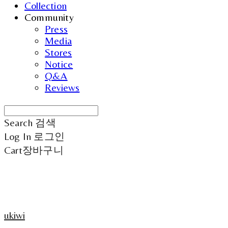
Collection
Community
Press
Media
Stores
Notice
Q&A
Reviews
Search
검색
Log In
로그인
Cart
장바구니
ukiwi