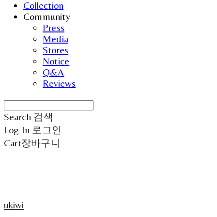
Collection
Community
Press
Media
Stores
Notice
Q&A
Reviews
Search
검색
Log In
로그인
Cart
장바구니
ukiwi