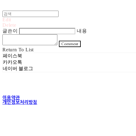
Edit
Delete
글쓴이
내용
Comment
Return To List
페이스북
카카오톡
네이버 블로그
이용약관
개인정보처리방침
사업자정보확인
상호: 주식회사 헤럴드실버 | 대표: 은현성 | 개인정보관리책임자: 이지혜 |
주소: 서울특별시 성동구 무학봉길 93-5 2층 | 사업자등록번호