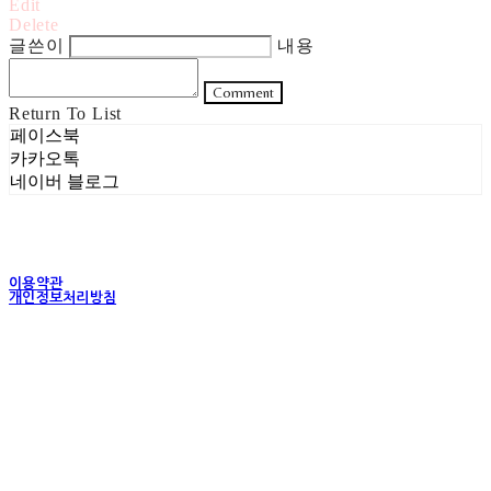
Edit
Delete
글쓴이
내용
Comment
Return To List
페이스북
카카오톡
네이버 블로그
이용약관
개인정보처리방침
사업자정보확인
상호: 주식회사 헤럴드실버 | 대표: 은현성 | 개인정보관리책임자: 이지혜 | 전화: 070-4102-
5811 | 이메일: heraldworld@heraldsilver.com
주소: 서울특별시 성동구 무학봉길 93-5 2층 | 사업자등록번호:
154-88-02550
| 통신판
매:
2024-서울성동-0159
| 호스팅제공자: (주)식스샵