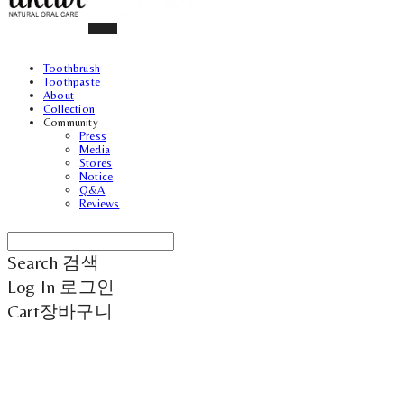
Toothbrush
Toothpaste
About
Collection
Community
Press
Media
Stores
Notice
Q&A
Reviews
Search
검색
Log In
로그인
Cart
장바구니